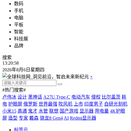
数码
手机
电脑
平板
智能
科技展
品牌
搜索
13:20:59
2026年8月6日星期四
×
#热门搜索#
卢伟冰
设计
黑神话
A27U Type-C
电动汽车
侵权
比尔盖茨
耗
电
护眼屏
俄罗斯
世界最强
吹风机
上市
印度男子
自研光刻机
小米15
高通
鬼才
水管
联想
国产游戏
显示器
用电量
4K护眼
屏
造型
专家
戴森
骁龙8 Gen4
AI
Redmi显示器
标签云