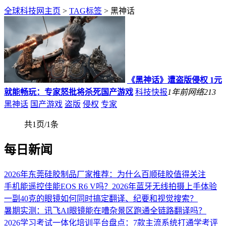
全球科技网主页
>
TAG标签
> 黑神话
《黑神话》遭盗版侵权 1元
就能畅玩：专家怒批将杀死国产游戏
科技快报
1年前
网络
213
黑神话
国产游戏
盗版
侵权
专家
共1页/1条
每日新闻
2026年东莞硅胶制品厂家推荐：为什么百顺硅胶值得关注
手机能遥控佳能EOS R6 V吗？2026年蓝牙无线拍摄上手体验
一副40克的眼镜如何同时搞定翻译、纪要和视觉搜索？
暑期实测：讯飞AI眼镜能在嘈杂景区跑通全链路翻译吗？
2026学习考试一体化培训平台盘点：7款主流系统打通学考评