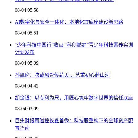
08-04 05:58
AI数字化与安全一体化：本地化IT底座建设新思路
08-04 05:51
“少年科技中国行”收官 “科创燃梦”青少年科技素养实训
计划发布
08-04 05:09
孙凯伦：弦载风骨传薪火 ，艺秉初心赴山河
08-04 04:42
胡金钱：以专利为尺，用匠心筑牢数字世界的信任底座
08-04 03:09
巨头财报周碰撞长鑫首秀：科技股重构下的全球资产配
置指南