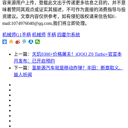
容来源用户上传，登载此文出于传递更多信息之目的，并不意
味着赞同其观点或证实其描述，不可作为直接的消费指导与投
资建议。文章内容仅供参考，如有侵犯版权请来信告知E-
mail:1074976040@qq.com,我们将立即处理。
机械师G1手柄
机械师
手柄
四霍尔系统
上一篇：
天玑9300+价格屠夫！iQOO Z9 Turbo+官宣本
月发布：已开启预约
下一篇：
氢能源汽车就是移动炸弹？丰田：断章取义、
耸人听闻