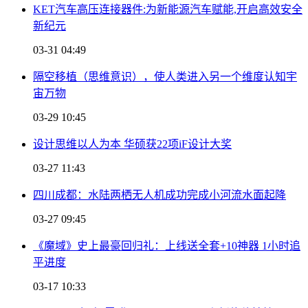
KET汽车高压连接器件:为新能源汽车赋能,开启高效安全
新纪元
03-31 04:49
隔空移植（思维意识），使人类进入另一个维度认知宇
宙万物
03-29 10:45
设计思维以人为本 华硕获22项iF设计大奖
03-27 11:43
四川成都：水陆两栖无人机成功完成小河流水面起降
03-27 09:45
《魔域》史上最豪回归礼：上线送全套+10神器 1小时追
平进度
03-17 10:33