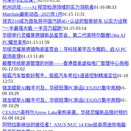
可享4+4无忧保！
02-13 05:32
杭州迅效 ——AI 视觉检测领域的实力领航者
01-16 08:33
Matchain最新动态--2025年1月
01-15 11:31
领克Z10成为首批获中国汽研4G+认证的智能轿车 以实力诠释
“一半最强大脑 一半百万超跑”
01-15 03:14
华硕举行灵耀景德镇新品鉴赏会，第二代英特尔酷睿Ultra AI
PC耀世发布
01-13 11:59
华硕灵耀景德镇陶瓷鉴赏会｜寻科技美学古今雅韵，启AI PC
瓷场新境
01-13 11:49
颠覆传统能源管理的创新——香港首家虚拟电厂管理中心亮相
01-12 01:02
极狐汽车智能好帮手，极狐汽车考拉S语音控制精准定位
01-10
12:53
骁龙赋能AI触手可及，华硕轻薄PC新品CES2025集中亮相
01-
09 10:29
骁龙赋能AI触手可及，华硕轻薄PC新品CES2025集中亮相
01-
09 10:29
CES2025英特尔Arrow Lake架构来袭，华硕灵耀新品限时预约
01-09 10:24
阿特拉斯峡谷的继任者！ASUS NUC 14 Elite给商用迷你电脑