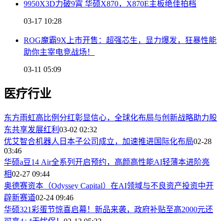
9950X3D力破9霄 华硕X870，X870E主板绝佳拍档
03-17 10:28
ROG魔霸9X上市开售：超强芯生，显力爆发，狂暴性能
助你主宰电竞战场！
03-11 05:09
医疗行业
东方雨虹高比例分红彰显信心，全球化布局与创新战略助力股
东共享发展红利
03-02 02:32
优艾智合机器人日本子公司成立，加速推进国际化布局
02-28
03:46
华硕a豆14 Air全系列开启预约，高颜高性能AI轻薄本进阶亮
相
02-27 09:44
奥德赛资本（Odyssey Capital）在AI领域与不良资产投资中开
辟新赛道
02-24 09:46
华硕321彩蛋节惊喜启幕！新品来袭，政府补贴至高2000元还