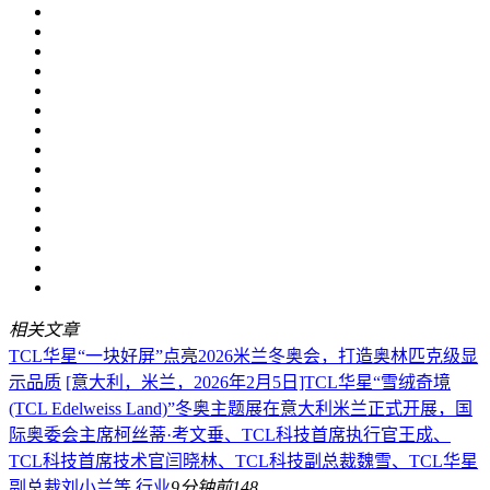
相关文章
TCL华星“一块好屏”点亮2026米兰冬奥会，打造奥林匹克级显
示品质
[意大利，米兰，2026年2月5日]TCL华星“雪绒奇境
(TCL Edelweiss Land)”冬奥主题展在意大利米兰正式开展，国
际奥委会主席柯丝蒂·考文垂、TCL科技首席执行官王成、
TCL科技首席技术官闫晓林、TCL科技副总裁魏雪、TCL华星
副总裁刘小兰等
行业
9分钟前
148