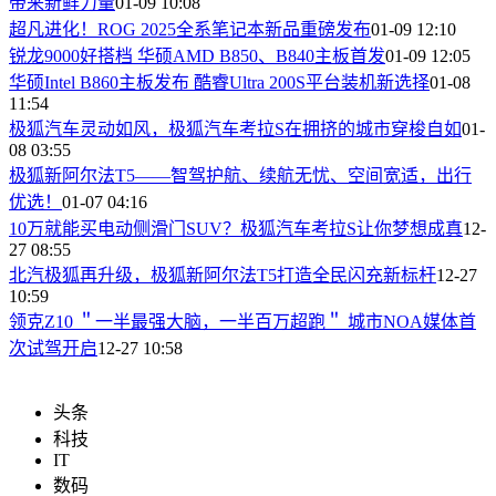
带来新鲜力量
01-09 10:08
超凡进化！ROG 2025全系笔记本新品重磅发布
01-09 12:10
锐龙9000好搭档 华硕AMD B850、B840主板首发
01-09 12:05
华硕Intel B860主板发布 酷睿Ultra 200S平台装机新选择
01-08
11:54
极狐汽车灵动如风，极狐汽车考拉S在拥挤的城市穿梭自如
01-
08 03:55
​极狐新阿尔法T5——智驾护航、续航无忧、空间宽适，出行
优选！
01-07 04:16
​10万就能买电动侧滑门SUV？极狐汽车考拉S让你梦想成真
12-
27 08:55
北汽极狐再升级，极狐新阿尔法T5打造全民闪充新标杆
12-27
10:59
领克Z10 ＂一半最强大脑，一半百万超跑＂ 城市NOA媒体首
次试驾开启
12-27 10:58
头条
科技
IT
数码