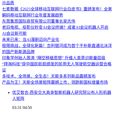
示品质
七麦数据《2025全球移动互联网行业白皮书》重磅发布！全景
解码移动互联网行业年度发展趋势
东莞集思国际商贸有限公司董事长吴志伟
老旧电视、投影仪秒变AI会议终端？成者AI会议机器人开启
AI会议新可能
未来已来：当AI漫剧迈向产业化
极限挑战，全球化新篇！吉利银河成为首个不补能直通北冰洋
的国产新能源品牌
印象学创始人周涛 “隔空移植思想” 升维人类意识能量层级
“拜海科技”获中国民航局颁发的民用无人驾驶航空器运营合格
证
多技术、全场景、全生态！天能多系列新品震撼发布
产品为王！天能全场景矩阵震撼上市，领跑新国标增量市场
优艾智合-西安交大具身智能机器人研究院公布人形机器
人矩阵
03-31 04:50