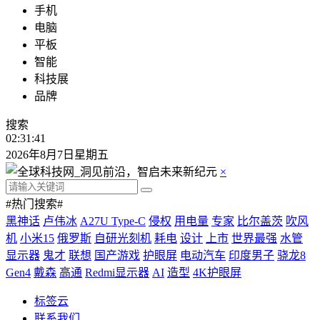
手机
电脑
平板
智能
科技展
品牌
搜索
02:31:42
2026年8月7日星期五
×
#热门搜索#
黑神话
卢伟冰
A27U Type-C
侵权
用电量
专家
比尔盖茨
吹风
机
小米15
俄罗斯
自研光刻机
耗电
设计
上市
世界最强
水管
显示器
鬼才
联想
国产游戏
护眼屏
电动汽车
印度男子
骁龙8
Gen4
戴森
高通
Redmi显示器
AI
造型
4K护眼屏
标签云
联系我们