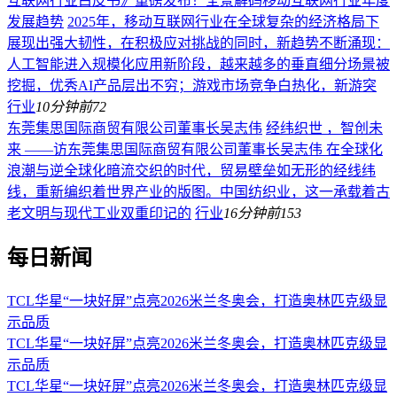
互联网行业白皮书》重磅发布！全景解码移动互联网行业年度
发展趋势
2025年，移动互联网行业在全球复杂的经济格局下
展现出强大韧性，在积极应对挑战的同时，新趋势不断涌现：
人工智能进入规模化应用新阶段，越来越多的垂直细分场景被
挖掘，优秀AI产品层出不穷；游戏市场竞争白热化，新游突
行业
10分钟前
72
东莞集思国际商贸有限公司董事长吴志伟
经纬织世 ，智创未
来 ——访东莞集思国际商贸有限公司董事长吴志伟 在全球化
浪潮与逆全球化暗流交织的时代，贸易壁垒如无形的经线纬
线，重新编织着世界产业的版图。中国纺织业，这一承载着古
老文明与现代工业双重印记的
行业
16分钟前
153
每日新闻
TCL华星“一块好屏”点亮2026米兰冬奥会，打造奥林匹克级显
示品质
TCL华星“一块好屏”点亮2026米兰冬奥会，打造奥林匹克级显
示品质
TCL华星“一块好屏”点亮2026米兰冬奥会，打造奥林匹克级显