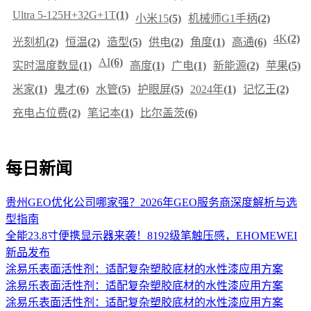
Ultra 5-125H+32G+1T
(1)
小米15
(5)
机械师G1手柄
(2)
4K
(2)
光刻机
(2)
恒温
(2)
造型
(5)
供电
(2)
角度
(1)
高通
(6)
AI
(6)
实时温度数显
(1)
高度
(1)
广电
(1)
新能源
(2)
苹果
(5)
米家
(1)
鬼才
(6)
水管
(5)
护眼屏
(5)
2024年
(1)
记忆王
(2)
充电占位费
(2)
笔记本
(1)
比尔盖茨
(6)
每日新闻
贵州GEO优化公司哪家强？2026年GEO服务商深度解析与选
型指南
全能23.8寸便携显示器来袭！8192级笔触压感，EHOMEWEI
新品发布
涂易乐表面活性剂：适配复杂塑胶底材的水性漆应用方案
涂易乐表面活性剂：适配复杂塑胶底材的水性漆应用方案
涂易乐表面活性剂：适配复杂塑胶底材的水性漆应用方案