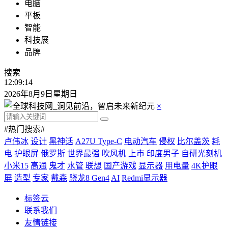
电脑
平板
智能
科技展
品牌
搜索
12:09:15
2026年8月9日星期日
×
#热门搜索#
卢伟冰
设计
黑神话
A27U Type-C
电动汽车
侵权
比尔盖茨
耗
电
护眼屏
俄罗斯
世界最强
吹风机
上市
印度男子
自研光刻机
小米15
高通
鬼才
水管
联想
国产游戏
显示器
用电量
4K护眼
屏
造型
专家
戴森
骁龙8 Gen4
AI
Redmi显示器
标签云
联系我们
友情链接