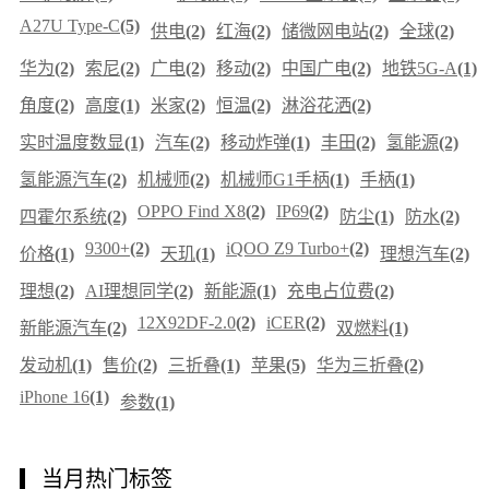
A27U Type-C
(5)
供电
(2)
红海
(2)
储微网电站
(2)
全球
(2)
华为
(2)
索尼
(2)
广电
(2)
移动
(2)
中国广电
(2)
地铁5G-A
(1)
角度
(2)
高度
(1)
米家
(2)
恒温
(2)
淋浴花洒
(2)
实时温度数显
(1)
汽车
(2)
移动炸弹
(1)
丰田
(2)
氢能源
(2)
氢能源汽车
(2)
机械师
(2)
机械师G1手柄
(1)
手柄
(1)
OPPO Find X8
(2)
IP69
(2)
四霍尔系统
(2)
防尘
(1)
防水
(2)
9300+
(2)
iQOO Z9 Turbo+
(2)
价格
(1)
天玑
(1)
理想汽车
(2)
理想
(2)
AI理想同学
(2)
新能源
(1)
充电占位费
(2)
12X92DF-2.0
(2)
iCER
(2)
新能源汽车
(2)
双燃料
(1)
发动机
(1)
售价
(2)
三折叠
(1)
苹果
(5)
华为三折叠
(2)
iPhone 16
(1)
参数
(1)
当月热门标签