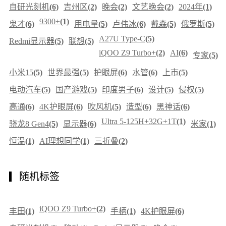
自研光刻机
(6)
吉州区
(2)
晚会
(2)
文艺晚会
(2)
2024年
(1)
9300+
(1)
鬼才
(6)
用电量
(5)
卢伟冰
(6)
戴森
(5)
俄罗斯
(5)
A27U Type-C
(5)
Redmi显示器
(5)
联想
(5)
iQOO Z9 Turbo+
(2)
AI
(6)
专家
(5)
小米15
(5)
世界最强
(5)
护眼屏
(6)
水管
(6)
上市
(5)
电动汽车
(5)
国产游戏
(5)
印度男子
(6)
设计
(5)
侵权
(5)
高通
(6)
4K护眼屏
(6)
吹风机
(5)
造型
(6)
黑神话
(6)
Ultra 5-125H+32G+1T
(1)
骁龙8 Gen4
(5)
显示器
(6)
米家
(1)
恒温
(1)
AI理想同学
(1)
三折叠
(2)
随机标签
iQOO Z9 Turbo+
(2)
丰田
(1)
手柄
(1)
4K护眼屏
(6)