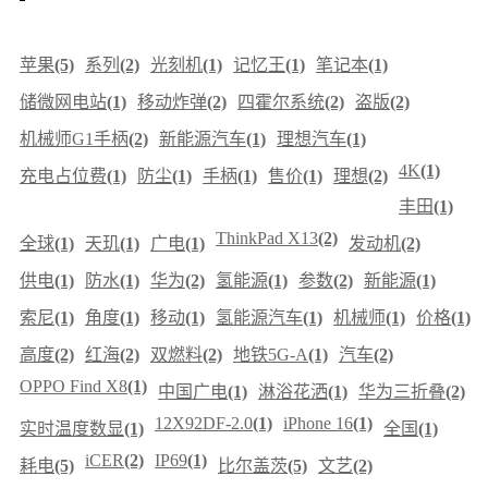
苹果
(5)
系列
(2)
光刻机
(1)
记忆王
(1)
笔记本
(1)
储微网电站
(1)
移动炸弹
(2)
四霍尔系统
(2)
盗版
(2)
机械师G1手柄
(2)
新能源汽车
(1)
理想汽车
(1)
4K
(1)
充电占位费
(1)
防尘
(1)
手柄
(1)
售价
(1)
理想
(2)
丰田
(1)
ThinkPad X13
(2)
全球
(1)
天玑
(1)
广电
(1)
发动机
(2)
供电
(1)
防水
(1)
华为
(2)
氢能源
(1)
参数
(2)
新能源
(1)
索尼
(1)
角度
(1)
移动
(1)
氢能源汽车
(1)
机械师
(1)
价格
(1)
高度
(2)
红海
(2)
双燃料
(2)
地铁5G-A
(1)
汽车
(2)
OPPO Find X8
(1)
中国广电
(1)
淋浴花洒
(1)
华为三折叠
(2)
12X92DF-2.0
(1)
iPhone 16
(1)
实时温度数显
(1)
全国
(1)
iCER
(2)
IP69
(1)
耗电
(5)
比尔盖茨
(5)
文艺
(2)