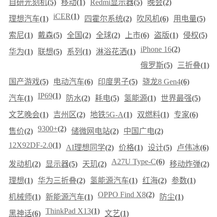
自研光刻机
(5)
移动
(1)
Redmi显示器
(5)
晚会
(2)
iCER
(1)
理想汽车
(1)
四霍尔系统
(2)
吹风机
(6)
用电量
(5)
索尼
(1)
戴森
(5)
全国
(2)
全球
(2)
上市
(6)
盗版
(1)
侵权
(5)
iPhone 16
(2)
华为
(1)
联想
(5)
系列
(1)
淋浴花洒
(1)
俄罗斯
(5)
三折叠
(1)
国产游戏
(5)
电动汽车
(6)
印度男子
(5)
骁龙8 Gen4
(6)
IP69
(1)
汽车
(1)
防水
(2)
耗电
(5)
氢能源
(1)
世界最强
(5)
文艺晚会
(1)
吉州区
(2)
地铁5G-A
(1)
双燃料
(1)
专家
(6)
9300+
(2)
售价
(2)
储微网电站
(2)
中国广电
(2)
12X92DF-2.0
(1)
AI理想同学
(2)
价格
(1)
设计
(5)
卢伟冰
(6)
A27U Type-C
(6)
发动机
(2)
显示器
(5)
天玑
(2)
移动炸弹
(2)
理想
(1)
华为三折叠
(2)
氢能源汽车
(1)
红海
(2)
参数
(1)
OPPO Find X8
(2)
机械师
(1)
新能源汽车
(1)
防尘
(1)
ThinkPad X13
(1)
黑神话
(6)
文艺
(1)