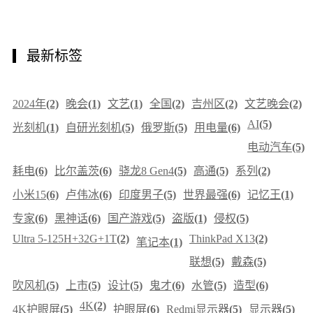
最新标签
2024年
(2)
晚会
(1)
文艺
(1)
全国
(2)
吉州区
(2)
文艺晚会
(2)
AI
(5)
光刻机
(1)
自研光刻机
(5)
俄罗斯
(5)
用电量
(6)
电动汽车
(5)
耗电
(6)
比尔盖茨
(6)
骁龙8 Gen4
(5)
高通
(5)
系列
(2)
小米15
(6)
卢伟冰
(6)
印度男子
(5)
世界最强
(6)
记忆王
(1)
专家
(6)
黑神话
(6)
国产游戏
(5)
盗版
(1)
侵权
(5)
Ultra 5-125H+32G+1T
(2)
ThinkPad X13
(2)
笔记本
(1)
联想
(5)
戴森
(5)
吹风机
(5)
上市
(5)
设计
(5)
鬼才
(6)
水管
(5)
造型
(6)
4K
(2)
4K护眼屏
(5)
护眼屏
(6)
Redmi显示器
(5)
显示器
(5)