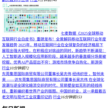
七麦数据《2025全球移动
互联网行业白皮书》重磅发布！全景解码移动互联网行业年度
发展趋势
2025年，移动互联网行业在全球复杂的经济格局下
展现出强大韧性，在积极应对挑战的同时，新趋势不断涌现：
人工智能进入规模化应用新阶段，越来越多的垂直细分场景被
挖掘，优秀AI产品层出不穷；游戏市场竞争白热化，新游突
行业
10分钟前
72
东莞集思国际商贸有限公司董事长吴志伟
经纬织世 ，智创未
来 ——访东莞集思国际商贸有限公司董事长吴志伟 在全球化
浪潮与逆全球化暗流交织的时代，贸易壁垒如无形的经线纬
线，重新编织着世界产业的版图。中国纺织业，这一承载着古
老文明与现代工业双重印记的
行业
16分钟前
153