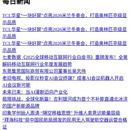
每日新闻
TCL华星“一块好屏”点亮2026米兰冬奥会，打造奥林匹克级显
示品质
TCL华星“一块好屏”点亮2026米兰冬奥会，打造奥林匹克级显
示品质
TCL华星“一块好屏”点亮2026米兰冬奥会，打造奥林匹克级显
示品质
七麦数据《2025全球移动互联网行业白皮书》重磅发布！全景
解码移动互联网行业年度发展趋势
东莞集思国际商贸有限公司董事长吴志伟
老旧电视、投影仪秒变AI会议终端？成者AI会议机器人开启
AI会议新可能
未来已来：当AI漫剧迈向产业化
极限挑战，全球化新篇！吉利银河成为首个不补能直通北冰洋
的国产新能源品牌
印象学创始人周涛 “隔空移植思想” 升维人类意识能量层级
“拜海科技”获中国民航局颁发的民用无人驾驶航空器运营合格
证