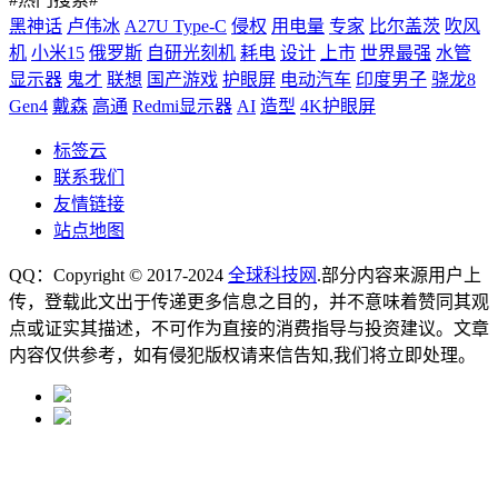
黑神话
卢伟冰
A27U Type-C
侵权
用电量
专家
比尔盖茨
吹风
机
小米15
俄罗斯
自研光刻机
耗电
设计
上市
世界最强
水管
显示器
鬼才
联想
国产游戏
护眼屏
电动汽车
印度男子
骁龙8
Gen4
戴森
高通
Redmi显示器
AI
造型
4K护眼屏
标签云
联系我们
友情链接
站点地图
QQ：Copyright © 2017-2024
全球科技网
.部分内容来源用户上
传，登载此文出于传递更多信息之目的，并不意味着赞同其观
点或证实其描述，不可作为直接的消费指导与投资建议。文章
内容仅供参考，如有侵犯版权请来信告知,我们将立即处理。