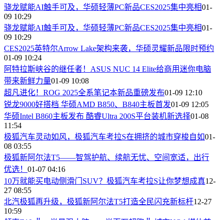
骁龙赋能AI触手可及，华硕轻薄PC新品CES2025集中亮相
01-
09 10:29
骁龙赋能AI触手可及，华硕轻薄PC新品CES2025集中亮相
01-
09 10:29
CES2025英特尔Arrow Lake架构来袭，华硕灵耀新品限时预约
01-09 10:24
阿特拉斯峡谷的继任者！ASUS NUC 14 Elite给商用迷你电脑
带来新鲜力量
01-09 10:08
超凡进化！ROG 2025全系笔记本新品重磅发布
01-09 12:10
锐龙9000好搭档 华硕AMD B850、B840主板首发
01-09 12:05
华硕Intel B860主板发布 酷睿Ultra 200S平台装机新选择
01-08
11:54
极狐汽车灵动如风，极狐汽车考拉S在拥挤的城市穿梭自如
01-
08 03:55
​极狐新阿尔法T5——智驾护航、续航无忧、空间宽适，出行
优选！
01-07 04:16
​10万就能买电动侧滑门SUV？极狐汽车考拉S让你梦想成真
12-
27 08:55
北汽极狐再升级，极狐新阿尔法T5打造全民闪充新标杆
12-27
10:59