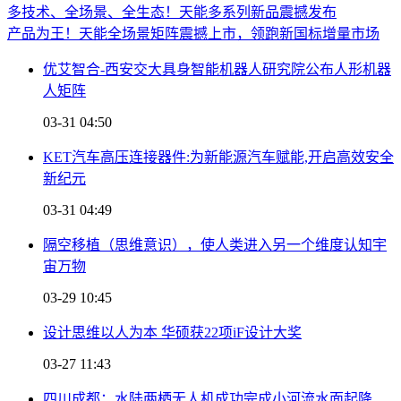
多技术、全场景、全生态！天能多系列新品震撼发布
产品为王！天能全场景矩阵震撼上市，领跑新国标增量市场
优艾智合-西安交大具身智能机器人研究院公布人形机器
人矩阵
03-31 04:50
KET汽车高压连接器件:为新能源汽车赋能,开启高效安全
新纪元
03-31 04:49
隔空移植（思维意识），使人类进入另一个维度认知宇
宙万物
03-29 10:45
设计思维以人为本 华硕获22项iF设计大奖
03-27 11:43
四川成都：水陆两栖无人机成功完成小河流水面起降