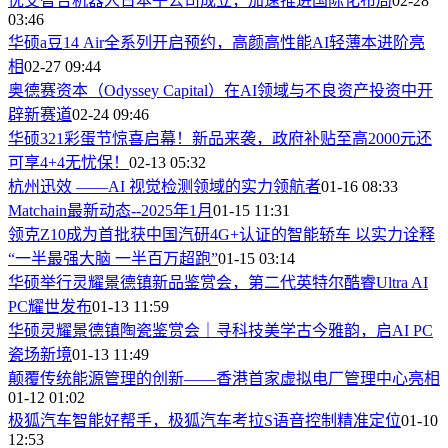
优艾智合机器人日本子公司成立，加速推进国际化布局
02-28
03:46
华硕a豆14 Air全系列开启预约，高颜高性能AI轻薄本进阶亮
相
02-27 09:44
奥德赛资本（Odyssey Capital）在AI领域与不良资产投资中开
辟新赛道
02-24 09:46
华硕321彩蛋节惊喜启幕！新品来袭，政府补贴至高2000元还
可享4+4无忧保！
02-13 05:32
杭州迅效 ——AI 视觉检测领域的实力领航者
01-16 08:33
Matchain最新动态--2025年1月
01-15 11:31
领克Z10成为首批获中国汽研4G+认证的智能轿车 以实力诠释
“一半最强大脑 一半百万超跑”
01-15 03:14
华硕举行灵耀景德镇新品鉴赏会，第二代英特尔酷睿Ultra AI
PC耀世发布
01-13 11:59
华硕灵耀景德镇陶瓷鉴赏会｜寻科技美学古今雅韵，启AI PC
瓷场新境
01-13 11:49
颠覆传统能源管理的创新——香港首家虚拟电厂管理中心亮相
01-12 01:02
极狐汽车智能好帮手，极狐汽车考拉S语音控制精准定位
01-10
12:53