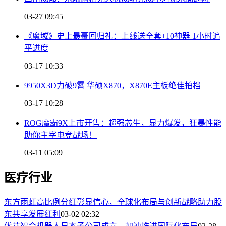
03-27 09:45
《魔域》史上最豪回归礼：上线送全套+10神器 1小时追
平进度
03-17 10:33
9950X3D力破9霄 华硕X870，X870E主板绝佳拍档
03-17 10:28
ROG魔霸9X上市开售：超强芯生，显力爆发，狂暴性能
助你主宰电竞战场！
03-11 05:09
医疗行业
东方雨虹高比例分红彰显信心，全球化布局与创新战略助力股
东共享发展红利
03-02 02:32